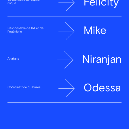
Felicity
risque
Mike
Responsable de l'IA et de
l'ingénierie
Niranjan
Analyste
Odessa
Coordinatrice du bureau